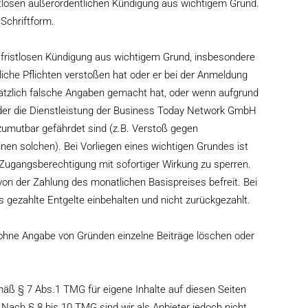
istlosen außerordentlichen Kündigung aus wichtigem Grund.
Schriftform.
fristlosen Kündigung aus wichtigem Grund, insbesondere
iche Pflichten verstoßen hat oder er bei der Anmeldung
sätzlich falsche Angaben gemacht hat, oder wenn aufgrund
in der die Dienstleistung der Business Today Network GmbH
mutbar gefährdet sind (z.B. Verstoß gegen
inen solchen). Bei Vorliegen eines wichtigen Grundes ist
ugangsberechtigung mit sofortiger Wirkung zu sperren.
von der Zahlung des monatlichen Basispreises befreit. Bei
s gezahlte Entgelte einbehalten und nicht zurückgezahlt.
hne Angabe von Gründen einzelne Beiträge löschen oder
emäß § 7 Abs.1 TMG für eigene Inhalte auf diesen Seiten
Nach § 8 bis 10 TMG sind wir als Anbieter jedoch nicht