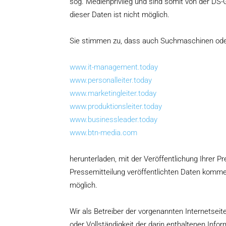
sog. Medienprivileg und sind somit von der D
dieser Daten ist nicht möglich.
Sie stimmen zu, dass auch Suchmaschinen oder
www.it-management.today
www.personalleiter.today
www.marketingleiter.today
www.produktionsleiter.today
www.businessleader.today
www.btn-media.com
herunterladen, mit der Veröffentlichung Ihrer Pr
Pressemitteilung veröffentlichten Daten kommen
möglich.
Wir als Betreiber der vorgenannten Internetsei
oder Vollständigkeit der darin enthaltenen Info