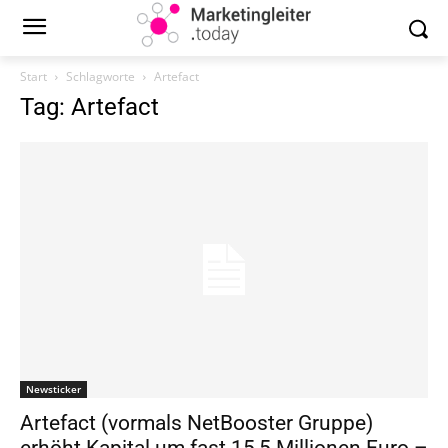
Start
Schlagworte
Artefact
Tag: Artefact
Newsticker
Artefact (vormals NetBooster Gruppe)
erhöht Kapital um fast 15,5 Millionen Euro –