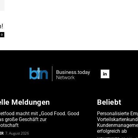
!
0
elle Meldungen
Beliebt
Petfood macht mit „Good Food. Good
Personalisierte Em
s große Geschäft zur
Vorteilskartenkun
otschaft
Kundenmanagement
erfolgreich ab
ER
7. August 2026