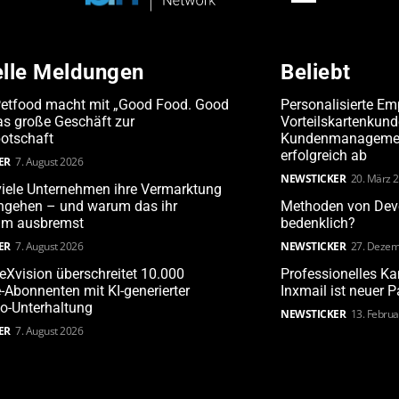
elle Meldungen
Beliebt
Petfood macht mit „Good Food. Good
Personalisierte Em
s große Geschäft zur
Vorteilskartenkun
otschaft
Kundenmanagement
erfolgreich ab
ER
7. August 2026
NEWSTICKER
20. März 
iele Unternehmen ihre Vermarktung
angehen – und warum das ihr
Methoden von Deve
m ausbremst
bedenklich?
ER
7. August 2026
NEWSTICKER
27. Dezem
leXvision überschreitet 10.000
Professionelles 
Abonnenten mit KI-generierter
Inxmail ist neuer 
o-Unterhaltung
NEWSTICKER
13. Febru
ER
7. August 2026