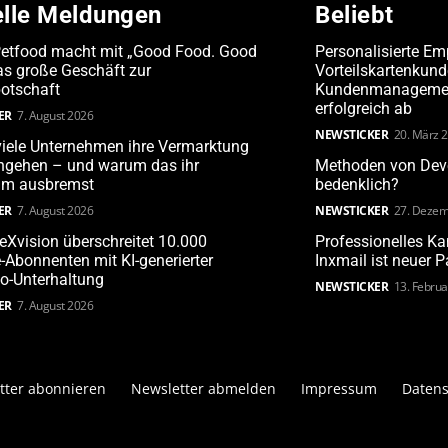
elle Meldungen
Beliebt
Petfood macht mit „Good Food. Good
Personalisierte Em
s große Geschäft zur
Vorteilskartenkun
otschaft
Kundenmanagement
erfolgreich ab
ER
7. August 2026
NEWSTICKER
20. März 
iele Unternehmen ihre Vermarktung
angehen – und warum das ihr
Methoden von Deve
m ausbremst
bedenklich?
ER
7. August 2026
NEWSTICKER
27. Dezem
leXvision überschreitet 10.000
Professionelles 
Abonnenten mit KI-generierter
Inxmail ist neuer 
o-Unterhaltung
NEWSTICKER
13. Febru
ER
7. August 2026
tter abonnieren
Newsletter abmelden
Impressum
Datens