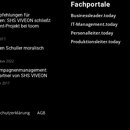
Fachportale
pfehlungen für
Businessleader.today
den: SHS VIVEON schließt
IT-Management.today
-Projekt bei toom
Personalleiter.today
2017
Produktionsleiter.today
n Schuller moralisch
ber 2022
Kampagnenmanagement:
Partner von SHS VIVEON
ar 2017
chutzerklärung
AGB