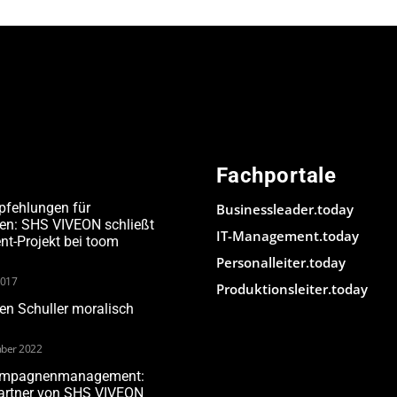
Fachportale
pfehlungen für
Businessleader.today
den: SHS VIVEON schließt
IT-Management.today
-Projekt bei toom
Personalleiter.today
2017
Produktionsleiter.today
n Schuller moralisch
ber 2022
Kampagnenmanagement:
Partner von SHS VIVEON