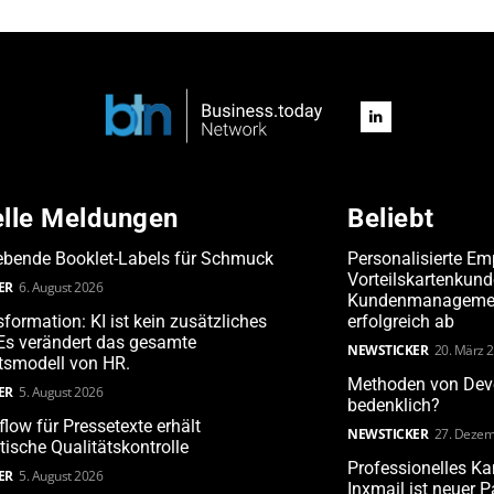
elle Meldungen
Beliebt
ebende Booklet-Labels für Schmuck
Personalisierte Em
Vorteilskartenkun
ER
6. August 2026
Kundenmanagement
formation: KI ist kein zusätzliches
erfolgreich ab
 Es verändert das gesamte
NEWSTICKER
20. März 
tsmodell von HR.
Methoden von Deve
ER
5. August 2026
bedenklich?
low für Pressetexte erhält
NEWSTICKER
27. Dezem
stische Qualitätskontrolle
Professionelles 
ER
5. August 2026
Inxmail ist neuer 