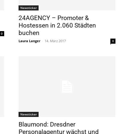
Newsticker
24AGENCY – Promoter &
Hostessen in 2.060 Städten
buchen
0
Laura Langer
-
14. März 2017
0
Newsticker
Blaumond: Dresdner
Personalagentur wächst und