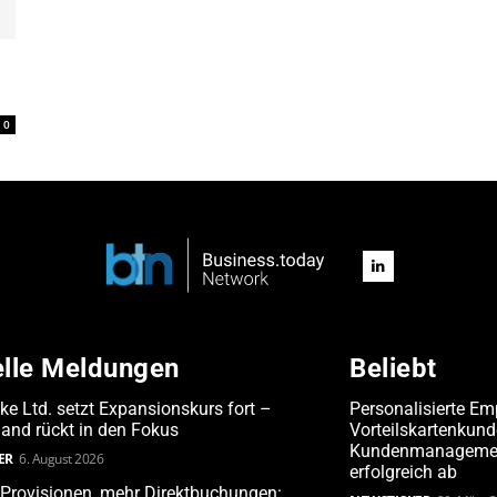
0
elle Meldungen
Beliebt
ake Ltd. setzt Expansionskurs fort –
Personalisierte Em
and rückt in den Fokus
Vorteilskartenkun
Kundenmanagement
ER
6. August 2026
erfolgreich ab
Provisionen, mehr Direktbuchungen: