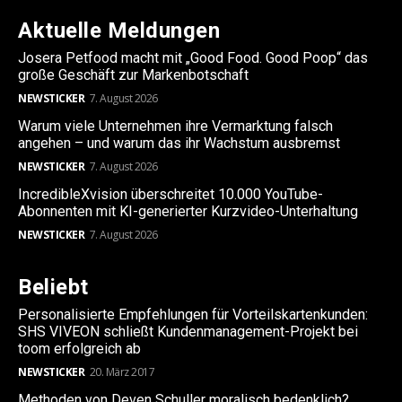
Aktuelle Meldungen
Josera Petfood macht mit „Good Food. Good Poop“ das
große Geschäft zur Markenbotschaft
NEWSTICKER
7. August 2026
Warum viele Unternehmen ihre Vermarktung falsch
angehen – und warum das ihr Wachstum ausbremst
NEWSTICKER
7. August 2026
IncredibleXvision überschreitet 10.000 YouTube-
Abonnenten mit KI-generierter Kurzvideo-Unterhaltung
NEWSTICKER
7. August 2026
Beliebt
Personalisierte Empfehlungen für Vorteilskartenkunden:
SHS VIVEON schließt Kundenmanagement-Projekt bei
toom erfolgreich ab
NEWSTICKER
20. März 2017
Methoden von Deven Schuller moralisch bedenklich?