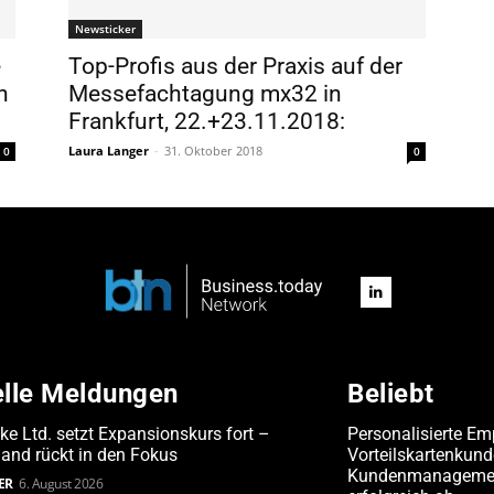
Newsticker
e
Top-Profis aus der Praxis auf der
n
Messefachtagung mx32 in
Frankfurt, 22.+23.11.2018:
Laura Langer
-
31. Oktober 2018
0
0
elle Meldungen
Beliebt
ake Ltd. setzt Expansionskurs fort –
Personalisierte Em
and rückt in den Fokus
Vorteilskartenkun
Kundenmanagement
ER
6. August 2026