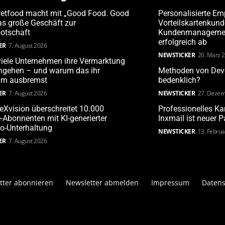
Petfood macht mit „Good Food. Good
Personalisierte Em
s große Geschäft zur
Vorteilskartenkun
otschaft
Kundenmanagement
erfolgreich ab
ER
7. August 2026
NEWSTICKER
20. März 
iele Unternehmen ihre Vermarktung
angehen – und warum das ihr
Methoden von Deve
m ausbremst
bedenklich?
ER
7. August 2026
NEWSTICKER
27. Dezem
leXvision überschreitet 10.000
Professionelles 
Abonnenten mit KI-generierter
Inxmail ist neuer 
o-Unterhaltung
NEWSTICKER
13. Febru
ER
7. August 2026
tter abonnieren
Newsletter abmelden
Impressum
Datens