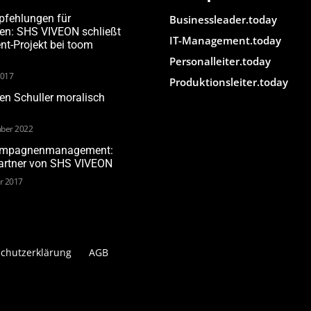
pfehlungen für
Businessleader.today
den: SHS VIVEON schließt
IT-Management.today
-Projekt bei toom
Personalleiter.today
2017
Produktionsleiter.today
n Schuller moralisch
ber 2022
Kampagnenmanagement:
Partner von SHS VIVEON
ar 2017
chutzerklärung
AGB