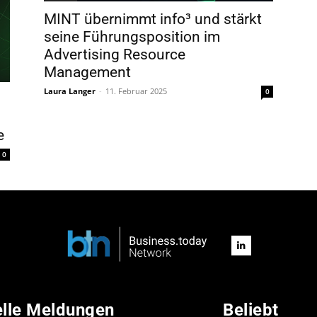
MINT übernimmt info³ und stärkt
seine Führungsposition im
Advertising Resource
Management
Laura Langer
-
11. Februar 2025
0
e
0
elle Meldungen
Beliebt