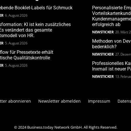
ebende Booklet-Labels für Schmuck
Personalisierte Em
Vorteilskartenkun
ER
6. August 2026
Kundenmanagement
formation: KI ist kein zusätzliches
erfolgreich ab
 Es verändert das gesamte
NEWSTICKER
20. März 
tsmodell von HR.
Methoden von Deve
ER
5. August 2026
bedenklich?
low für Pressetexte erhält
NEWSTICKER
27. Dezem
stische Qualitätskontrolle
Professionelles 
ER
5. August 2026
Inxmail ist neuer 
NEWSTICKER
13. Febru
tter abonnieren
Newsletter abmelden
Impressum
Datens
© 2024 Business.today Network GmbH. All Rights Reserved.