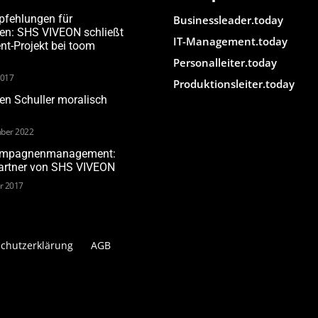
pfehlungen für
Businessleader.today
den: SHS VIVEON schließt
IT-Management.today
-Projekt bei toom
Personalleiter.today
2017
Produktionsleiter.today
n Schuller moralisch
ber 2022
Kampagnenmanagement:
Partner von SHS VIVEON
ar 2017
chutzerklärung
AGB