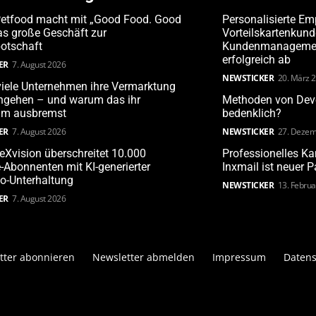
Petfood macht mit „Good Food. Good
Personalisierte Em
s große Geschäft zur
Vorteilskartenkun
otschaft
Kundenmanagement
erfolgreich ab
ER
7. August 2026
NEWSTICKER
20. März 
iele Unternehmen ihre Vermarktung
angehen – und warum das ihr
Methoden von Deve
m ausbremst
bedenklich?
ER
7. August 2026
NEWSTICKER
27. Dezem
leXvision überschreitet 10.000
Professionelles 
Abonnenten mit KI-generierter
Inxmail ist neuer 
o-Unterhaltung
NEWSTICKER
13. Febru
ER
7. August 2026
tter abonnieren
Newsletter abmelden
Impressum
Datens