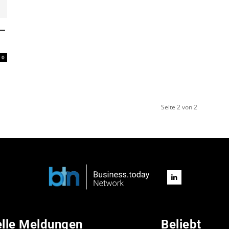
 –
0
Seite 2 von 2
elle Meldungen
Beliebt