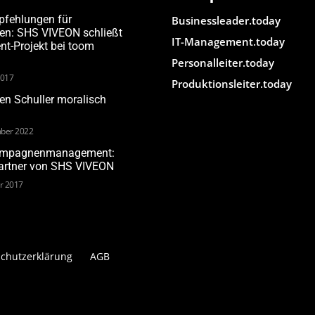
pfehlungen für
Businessleader.today
den: SHS VIVEON schließt
IT-Management.today
-Projekt bei toom
Personalleiter.today
2017
Produktionsleiter.today
n Schuller moralisch
ber 2022
Kampagnenmanagement:
Partner von SHS VIVEON
ar 2017
chutzerklärung
AGB