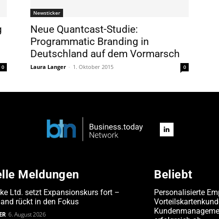
Newsticker
g
Neue Quantcast-Studie:
Programmatic Branding in
Deutschland auf dem Vormarsch
Laura Langer
-
1. Oktober 2015
0
0
elle Meldungen
Beliebt
ake Ltd. setzt Expansionskurs fort –
Personalisierte Em
and rückt in den Fokus
Vorteilskartenkun
Kundenmanagement
ER
6. August 2026