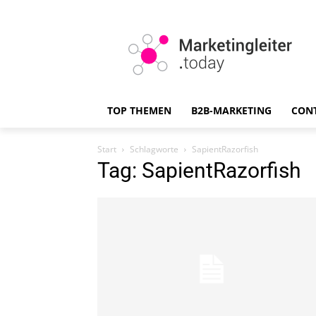
TOP THEMEN
B2B-MARKETING
CON
Start
Schlagworte
SapientRazorfish
Tag: SapientRazorfish