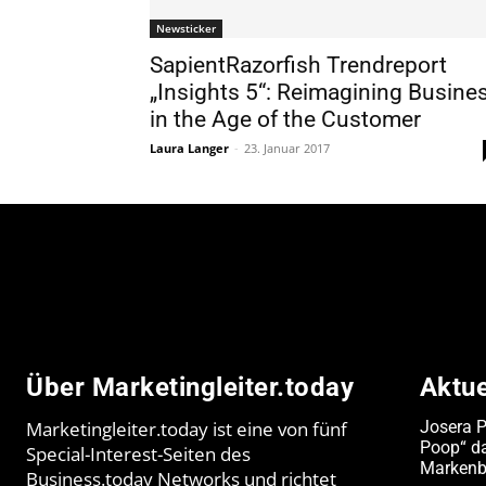
Newsticker
SapientRazorfish Trendreport
„Insights 5“: Reimagining Busine
in the Age of the Customer
Laura Langer
-
23. Januar 2017
Über Marketingleiter.today
Aktu
Marketingleiter.today ist eine von fünf
Josera 
Poop“ da
Special-Interest-Seiten des
Markenb
Business.today Networks und richtet