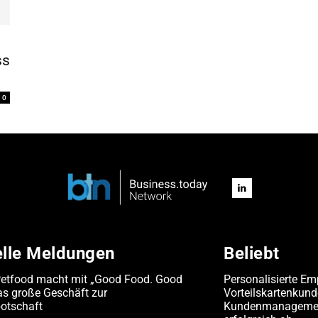
ss
0
elle Meldungen
Beliebt
Petfood macht mit „Good Food. Good
Personalisierte Em
s große Geschäft zur
Vorteilskartenkun
otschaft
Kundenmanagement