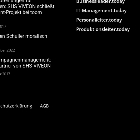
pfehlungen für
Businessleader.today
den: SHS VIVEON schließt
IT-Management.today
-Projekt bei toom
Personalleiter.today
2017
Produktionsleiter.today
n Schuller moralisch
ber 2022
Kampagnenmanagement:
Partner von SHS VIVEON
ar 2017
chutzerklärung
AGB