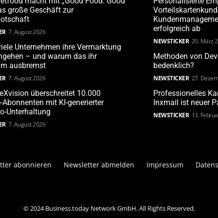
Petfood macht mit „Good Food. Good
Personalisierte Em
s große Geschäft zur
Vorteilskartenkun
otschaft
Kundenmanagement
erfolgreich ab
ER
7. August 2026
NEWSTICKER
20. März 
iele Unternehmen ihre Vermarktung
angehen – und warum das ihr
Methoden von Deve
m ausbremst
bedenklich?
ER
7. August 2026
NEWSTICKER
27. Dezem
leXvision überschreitet 10.000
Professionelles 
Abonnenten mit KI-generierter
Inxmail ist neuer 
o-Unterhaltung
NEWSTICKER
13. Febru
ER
7. August 2026
tter abonnieren
Newsletter abmelden
Impressum
Datens
© 2024 Business.today Network GmbH. All Rights Reserved.