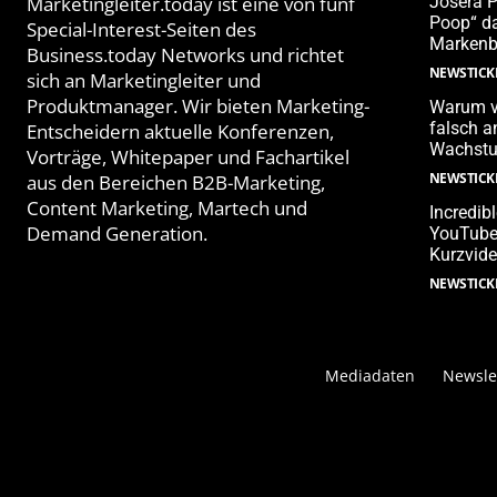
Marketingleiter.today ist eine von fünf
Josera 
Poop“ da
Special-Interest-Seiten des
Markenb
Business.today Networks und richtet
NEWSTICK
sich an Marketingleiter und
Produktmanager. Wir bieten Marketing-
Warum v
falsch 
Entscheidern aktuelle Konferenzen,
Wachstu
Vorträge, Whitepaper und Fachartikel
NEWSTICK
aus den Bereichen B2B-Marketing,
Content Marketing, Martech und
Incredib
Demand Generation.
YouTube-
Kurzvide
NEWSTICK
Mediadaten
Newsle