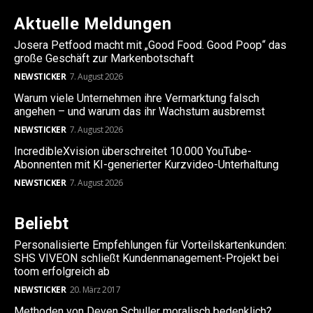
Aktuelle Meldungen
Josera Petfood macht mit „Good Food. Good Poop“ das
große Geschäft zur Markenbotschaft
NEWSTICKER
7. August 2026
Warum viele Unternehmen ihre Vermarktung falsch
angehen – und warum das ihr Wachstum ausbremst
NEWSTICKER
7. August 2026
IncredibleXvision überschreitet 10.000 YouTube-
Abonnenten mit KI-generierter Kurzvideo-Unterhaltung
NEWSTICKER
7. August 2026
Beliebt
Personalisierte Empfehlungen für Vorteilskartenkunden:
SHS VIVEON schließt Kundenmanagement-Projekt bei
toom erfolgreich ab
NEWSTICKER
20. März 2017
Methoden von Deven Schuller moralisch bedenklich?