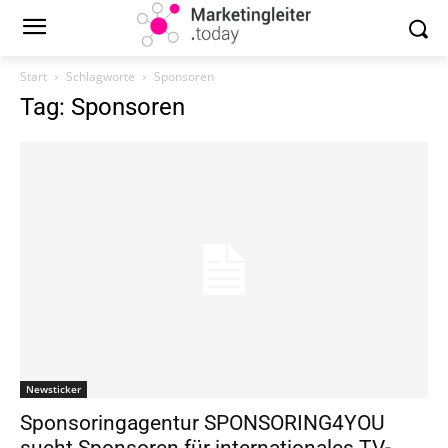
Start
Schlagworte
Sponsoren
Tag: Sponsoren
Newsticker
Sponsoringagentur SPONSORING4YOU
sucht Sponsoren für internationales TV-