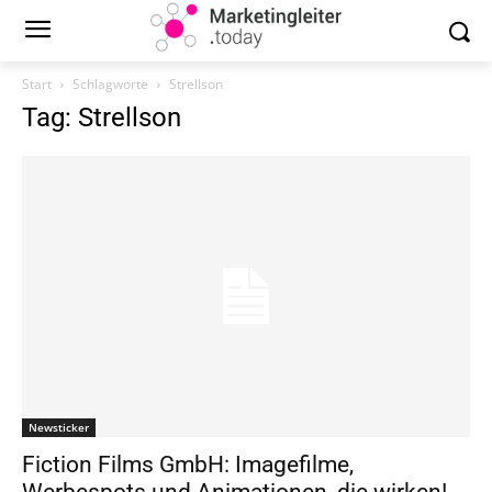
Start
Schlagworte
Strellson
Tag: Strellson
Newsticker
Fiction Films GmbH: Imagefilme,
Werbespots und Animationen, die wirken!