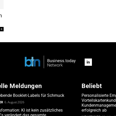
m
0
elle Meldungen
Beliebt
ebende Booklet-Labels für Schmuck
Personalisierte Em
Vorteilskartenkun
ER
6. August 2026
Kundenmanagement
formation: KI ist kein zusätzliches
erfolgreich ab
 Es verändert das gesamte