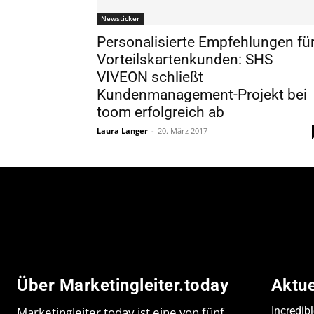
Newsticker
Personalisierte Empfehlungen fü
Vorteilskartenkunden: SHS
VIVEON schließt
Kundenmanagement-Projekt bei
toom erfolgreich ab
Laura Langer
-
20. März 2017
Über Marketingleiter.today
Aktu
Marketingleiter.today ist eine von fünf
Incredib