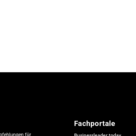
Fachportale
pfehlungen für
Businessleader.today