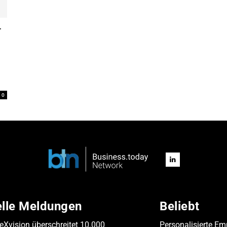
r
0
elle Meldungen
Beliebt
leXvision überschreitet 10.000
Personalisierte Em