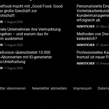
Petfood macht mit „Good Food. Good
Personalisierte Em
s große Geschäft zur
Vorteilskartenkun
otschaft
Kundenmanagement
erfolgreich ab
ER
7. August 2026
NEWSTICKER
20. März 
iele Unternehmen ihre Vermarktung
angehen – und warum das ihr
Methoden von Deve
m ausbremst
bedenklich?
ER
7. August 2026
NEWSTICKER
27. Dezem
leXvision überschreitet 10.000
Professionelles 
Abonnenten mit KI-generierter
Inxmail ist neuer 
o-Unterhaltung
NEWSTICKER
13. Febru
ER
7. August 2026
tter abonnieren
Newsletter abmelden
Impressum
Datens