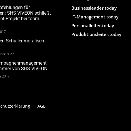
pfehlungen für
Businessleader.today
den: SHS VIVEON schließt
IT-Management.today
-Projekt bei toom
Personalleiter.today
2017
Produktionsleiter.today
n Schuller moralisch
ber 2022
Kampagnenmanagement:
Partner von SHS VIVEON
ar 2017
chutzerklärung
AGB