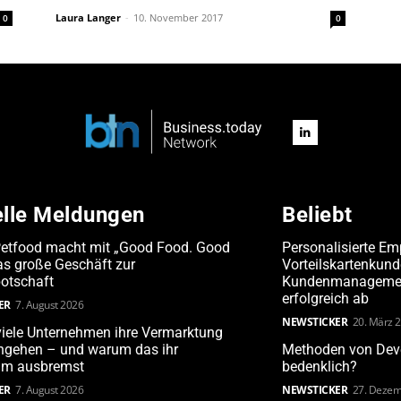
Laura Langer
-
10. November 2017
0
0
elle Meldungen
Beliebt
Petfood macht mit „Good Food. Good
Personalisierte Em
s große Geschäft zur
Vorteilskartenkun
otschaft
Kundenmanagement
erfolgreich ab
ER
7. August 2026
NEWSTICKER
20. März 
iele Unternehmen ihre Vermarktung
angehen – und warum das ihr
Methoden von Deve
m ausbremst
bedenklich?
ER
7. August 2026
NEWSTICKER
27. Dezem