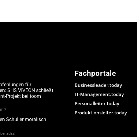
Fachportale
pfehlungen für
Businessleader.today
den: SHS VIVEON schließt
IT-Management.today
-Projekt bei toom
Personalleiter.today
2017
Produktionsleiter.today
n Schuller moralisch
ber 2022