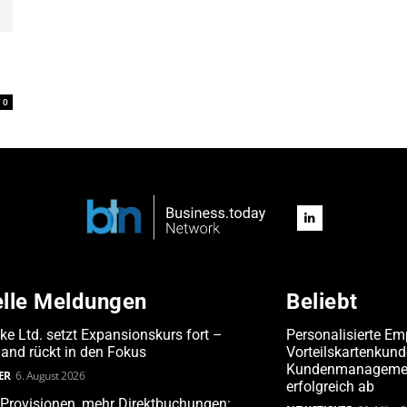
0
elle Meldungen
Beliebt
ake Ltd. setzt Expansionskurs fort –
Personalisierte Em
and rückt in den Fokus
Vorteilskartenkun
Kundenmanagement
ER
6. August 2026
erfolgreich ab
Provisionen, mehr Direktbuchungen: