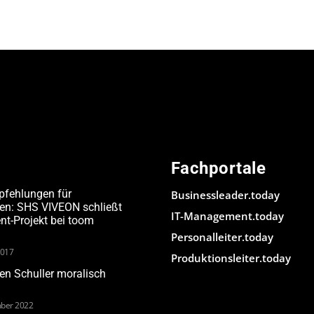
Fachportale
pfehlungen für
Businessleader.today
den: SHS VIVEON schließt
IT-Management.today
-Projekt bei toom
Personalleiter.today
2017
Produktionsleiter.today
n Schuller moralisch
ber 2022