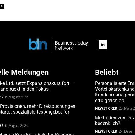
0
elle Meldungen
Beliebt
ake Ltd. setzt Expansionskurs fort –
Personalisierte Em
and rückt in den Fokus
Vorteilskartenkun
Kundenmanagement
ER
6. August 2026
erfolgreich ab
Provisionen, mehr Direktbuchungen:
NEWSTICKER
20. März 
tartet spezialisiertes Angebot für
Methoden von Deve
bedenklich?
ER
6. August 2026
NEWSTICKER
27. Dezem
ebende Booklet-Labels für Schmuck