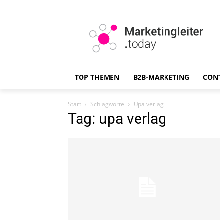
TOP THEMEN
B2B-MARKETING
CON
Start
Schlagworte
Upa verlag
Tag: upa verlag