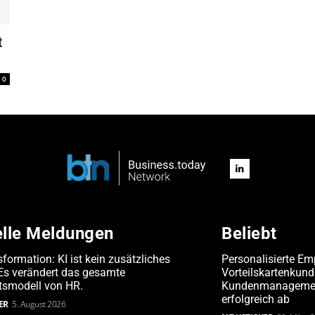
t
0
elle Meldungen
Beliebt
formation: KI ist kein zusätzliches
Personalisierte Em
 Es verändert das gesamte
Vorteilskartenkun
tsmodell von HR.
Kundenmanagement
erfolgreich ab
ER
5. August 2026