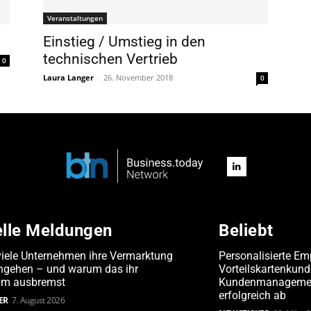
Veranstaltungen
Einstieg / Umstieg in den
technischen Vertrieb
0
Laura Langer
-
26. November 2018
0
elle Meldungen
Beliebt
iele Unternehmen ihre Vermarktung
Personalisierte Em
angehen – und warum das ihr
Vorteilskartenkun
m ausbremst
Kundenmanagement
erfolgreich ab
ER
7. August 2026