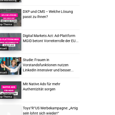
2B-Marketing
DXP und CMS – Welche Lösung
passt zu Ihnen?
op Thema
Digital Markets Act: Ad-Plattform
MGID betont Vorreiterrolle der EU...
ktuell
Studie: Frauen in
Vorstandsfunktionen nutzen
LinkedIn intensiver und besser...
ktuell
Mit Native Ads für mehr
Authentizität sorgen
op Thema
Toys“R“US Werbekampagne: „Artig
sein lohnt sich wieder!“