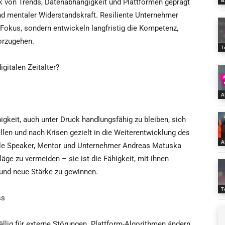
B
k von Trends, Datenabhängigkeit und Plattformen geprägt
und mentaler Widerstandskraft. Resiliente Unternehmer
 Fokus, sondern entwickeln langfristig die Kompetenz,
orzugehen.
T
gitalen Zeitalter?
A
gkeit, auch unter Druck handlungsfähig zu bleiben, sich
en und nach Krisen gezielt in die Weiterentwicklung des
A
nale Speaker, Mentor und Unternehmer Andreas Matuska
läge zu vermeiden – sie ist die Fähigkeit, mit ihnen
und neue Stärke zu gewinnen.
T
ss
llig für externe Störungen. Plattform-Algorithmen ändern