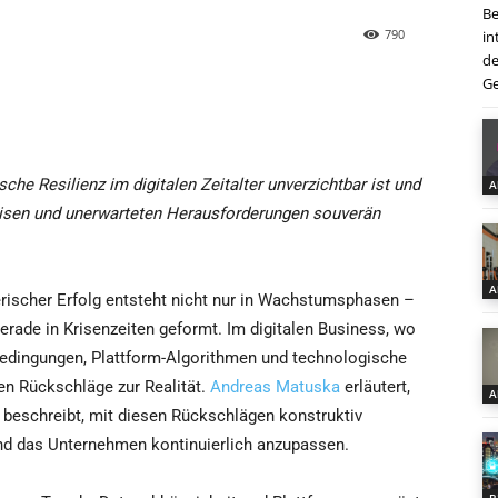
Be
790
in
de
Ge
he Resilienz im digitalen Zeitalter unverzichtbar ist und
A
risen und unerwarteten Herausforderungen souverän
A
ischer Erfolg entsteht nicht nur in Wachstumsphasen –
gerade in Krisenzeiten geformt. Im digitalen Business, wo
edingungen, Plattform-Algorithmen und technologische
n Rückschläge zur Realität.
Andreas Matuska
erläutert,
A
 beschreibt, mit diesen Rückschlägen konstruktiv
nd das Unternehmen kontinuierlich anzupassen.