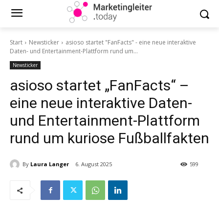
Start
Newsticker
asioso startet "FanFacts" - eine neue interaktive
Daten- und Entertainment-Plattform rund um...
Newsticker
asioso startet „FanFacts“ –
eine neue interaktive Daten-
und Entertainment-Plattform
rund um kuriose Fußballfakten
By
Laura Langer
6. August 2025
599