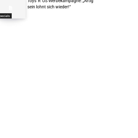
Toys“R“US Werbekampagne: „Artig
sein lohnt sich wieder!“
pecials