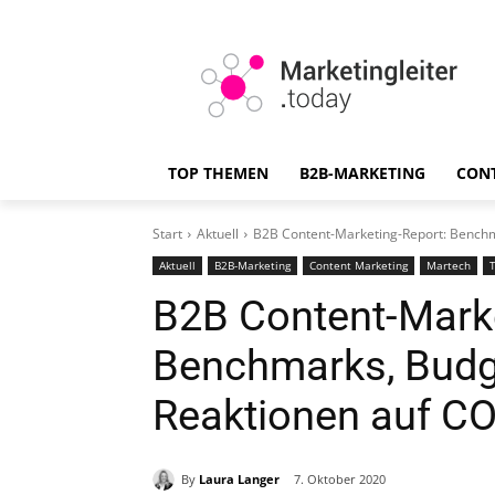
TOP THEMEN
B2B-MARKETING
CON
Start
Aktuell
B2B Content-Marketing-Report: Benchm
Aktuell
B2B-Marketing
Content Marketing
Martech
B2B Content-Marke
Benchmarks, Budg
Reaktionen auf C
By
Laura Langer
7. Oktober 2020