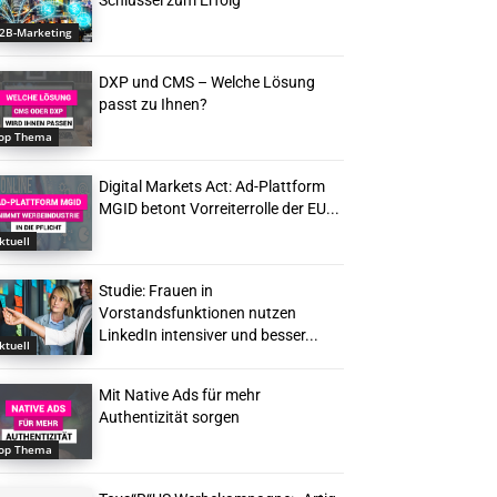
Schlüssel zum Erfolg
2B-Marketing
DXP und CMS – Welche Lösung
passt zu Ihnen?
op Thema
Digital Markets Act: Ad-Plattform
MGID betont Vorreiterrolle der EU...
ktuell
Studie: Frauen in
Vorstandsfunktionen nutzen
LinkedIn intensiver und besser...
ktuell
Mit Native Ads für mehr
Authentizität sorgen
op Thema