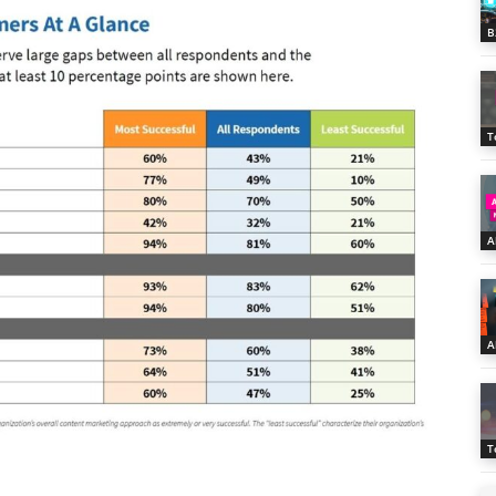
B
T
A
A
T