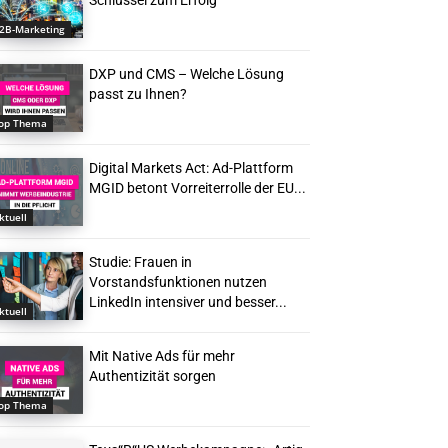
Schlüssel zum Erfolg
2B-Marketing
DXP und CMS – Welche Lösung
passt zu Ihnen?
op Thema
Digital Markets Act: Ad-Plattform
MGID betont Vorreiterrolle der EU...
ktuell
Studie: Frauen in
Vorstandsfunktionen nutzen
LinkedIn intensiver und besser...
ktuell
Mit Native Ads für mehr
Authentizität sorgen
op Thema