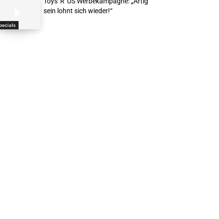
Toys“R“US Werbekampagne: „Artig
sein lohnt sich wieder!“
pecials