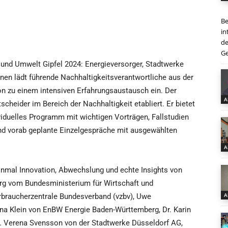
Be
in
de
Ge
 und Umwelt Gipfel 2024: Energieversorger, Stadtwerke
n lädt führende Nachhaltigkeitsverantwortliche aus der
 zu einem intensiven Erfahrungsaustausch ein. Der
A
scheider im Bereich der Nachhaltigkeit etabliert. Er bietet
ividuelles Programm mit wichtigen Vorträgen, Fallstudien
d vorab geplante Einzelgespräche mit ausgewählten
A
inmal Innovation, Abwechslung und echte Insights von
erg vom Bundesministerium für Wirtschaft und
A
braucherzentrale Bundesverband (vzbv), Uwe
ina Klein von EnBW Energie Baden-Württemberg, Dr. Karin
 Verena Svensson von der Stadtwerke Düsseldorf AG,