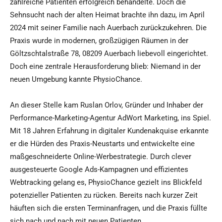
zahlreiche Patienten erfolgreich behandelte. Doch die
Sehnsucht nach der alten Heimat brachte ihn dazu, im April
2024 mit seiner Familie nach Auerbach zurückzukehren. Die
Praxis wurde in modernen, großzügigen Räumen in der
Göltzschtalstraße 78, 08209 Auerbach liebevoll eingerichtet.
Doch eine zentrale Herausforderung blieb: Niemand in der
neuen Umgebung kannte PhysioChance.
An dieser Stelle kam Ruslan Orlov, Gründer und Inhaber der
Performance-Marketing-Agentur AdWort Marketing, ins Spiel.
Mit 18 Jahren Erfahrung in digitaler Kundenakquise erkannte
er die Hürden des Praxis-Neustarts und entwickelte eine
maßgeschneiderte Online-Werbestrategie. Durch clever
ausgesteuerte Google Ads-Kampagnen und effizientes
Webtracking gelang es, PhysioChance gezielt ins Blickfeld
potenzieller Patienten zu rücken. Bereits nach kurzer Zeit
häuften sich die ersten Terminanfragen, und die Praxis füllte
sich nach und nach mit neuen Patienten.