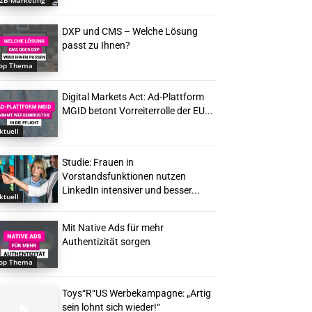
2B-Marketing
DXP und CMS – Welche Lösung
passt zu Ihnen?
op Thema
Digital Markets Act: Ad-Plattform
MGID betont Vorreiterrolle der EU...
ktuell
Studie: Frauen in
Vorstandsfunktionen nutzen
LinkedIn intensiver und besser...
ktuell
Mit Native Ads für mehr
Authentizität sorgen
op Thema
Toys“R“US Werbekampagne: „Artig
sein lohnt sich wieder!“