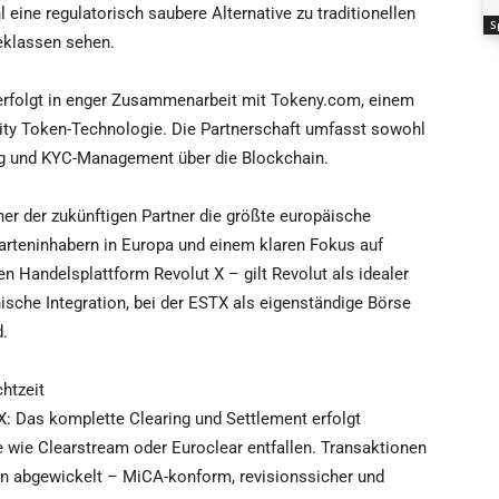
hl eine regulatorisch saubere Alternative zu traditionellen
S
eklassen sehen.
erfolgt in enger Zusammenarbeit mit Tokeny.com, einem
rity Token-Technologie. Die Partnerschaft umfasst sowohl
ng und KYC-Management über die Blockchain.
er der zukünftigen Partner die größte europäische
arteninhabern in Europa und einem klaren Fokus auf
n Handelsplattform Revolut X – gilt Revolut als idealer
ische Integration, bei der ESTX als eigenständige Börse
d.
htzeit
X: Das komplette Clearing und Settlement erfolgt
e wie Clearstream oder Euroclear entfallen. Transaktionen
en abgewickelt – MiCA-konform, revisionssicher und