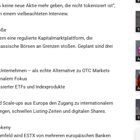
B
 keine neue Aktie mehr geben, die nicht tokenisiert ist“,
n einem vielbeachteten Interview.
öße
T
rn eine regulierte Kapitalmarktplattform, die
lassische Börsen an Grenzen stoßen. Geplant sind drei
A
 Unternehmen – als echte Alternative zu OTC Markets
ionalem Fokus
isierter ETFs und Indexprodukte
A
d Scale-ups aus Europa den Zugang zu internationalem
ngen, schnellen Listing-Zeiten und digitalen Shares.
T
okeny
tumfeld wird ESTX von mehreren europäischen Banken