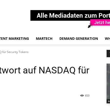
TENT MARKETING
MARTECH
DEMAND GENERATION
WH
 für Security Tokens
twort auf NASDAQ für
653
A