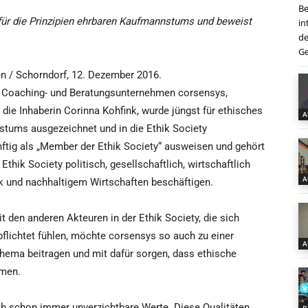
Be
 für die Prinzipien ehrbaren Kaufmannstums und beweist
in
de
Ge
en / Schorndorf, 12. Dezember 2016.
, Coaching- und Beratungsunternehmen corsensys,
 die Inhaberin Corinna Kohfink, wurde jüngst für ethisches
A
stums ausgezeichnet und in die Ethik Society
tig als „Member der Ethik Society“ ausweisen und gehört
thik Society politisch, gesellschaftlich, wirtschaftlich
A
ik und nachhaltigem Wirtschaften beschäftigen.
den anderen Akteuren in der Ethik Society, die sich
flichtet fühlen, möchte corsensys so auch zu einer
A
hema beitragen und mit dafür sorgen, dass ethische
men.
ich schon immer unverzichtbare Werte. Diese Qualitäten