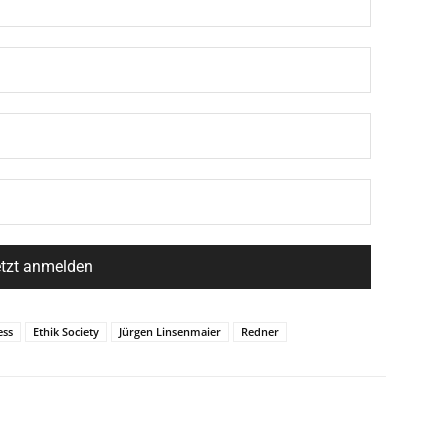
ess
Ethik Society
Jürgen Linsenmaier
Redner