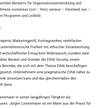
schen Beraterin für Organisationsentwicklung und
mens corsensys (cor – Herz, sensus – Verstand, sys –
en Programm und Leitbild.
e
experte, Marketingprofi, Vortragsredner, mehrfacher
 unternehmerische Freiheit mit ethischer Verantwortung.
 wirtschaftlicher Ertrag kein Widerspruch, sondern zwei
dner, Berater und Gründer der Ethik Society, einem
r Betriebe, die sich mit dem Thema Ethik beschäftigen
l gesetzt, Unternehmern eine pragmatische Ethik näher zu
etrieb umsetzen kann und das gleichermaßen den
ft dient.
nmaier in seiner langjährigen Tätigkeit als
ses. Jürgen Linsenmaier ist ein Mann aus der Praxis für