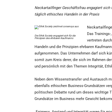
Neckartailfinger Geschäftsfrau engagiert sich
täglich ethisches Handeln in der Praxis
Neckartailfing
Das Trainings-
Die Ethik Society engagiert sich für die
Prinzipien des ehrbaren Kaufmanns
vertreten durch
Handeln und die Prinzipien ehrbaren Kaufmann
aufgenommen. Das Unternehmen darf sich künf
somit zum Kreis derer, die sich im Rahmen der E
und persönlich mit den Themen Integrität, Eth
Neben dem Wissenstransfer und Austausch mit 
ebenfalls ethischen Business-Grundsätzen verp
politischen Debatte rund um dieses wichtige T
Grundsätze im Business mehr Gewicht bekom
„Fairness, Anstand und Integrität waren für m