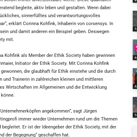
B
ratend begleite, aktiv leben und gestalten. Wenn dabei
ckliches, sinnerfülltes und verantwortungsvolles
bar“, erklärt Corinna Kohfink, Inhaberin von corsensys. In
T
r sein und damit anderen ein Beispiel geben. Deswegen
ety mit.
nna Kohfink als Member der Ethik Society haben gewinnen
A
maier, Initiator der Ethik Society. Mit Corinna Kohfink
 gewonnen, die glaubhaft für Ethik einstehe und die durch
n und Trainerin in zahlreichen kleinen und mittleren
A
ches Wirtschaften im Allgemeinen und die Entwicklung
 könne.
nd Unternehmerköpfen angekommen“, sagt Jürgen
T
ketingprofi immer wieder Unternehmen rund um die Themen
egleitet. Er ist der Ideengeber der Ethik Society, mit der
und der Begegnung“ geschaffen hat.