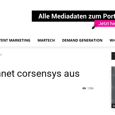
TENT MARKETING
MARTECH
DEMAND GENERATION
WH
us
chnet corsensys aus
1396
A