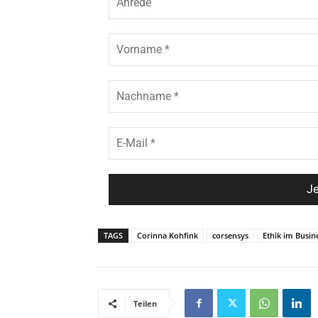
TAGS
Corinna Kohfink
corsensys
Ethik im Busin
Teilen