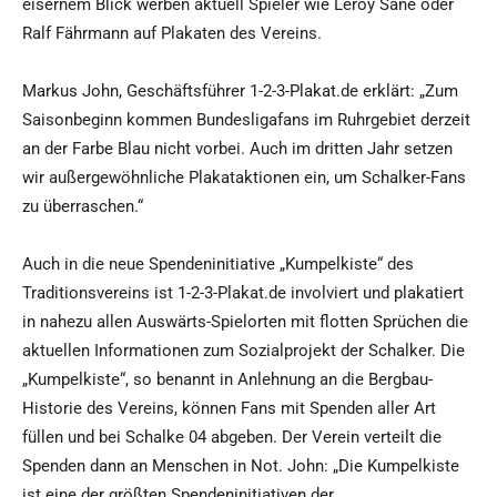
eisernem Blick werben aktuell Spieler wie Leroy Sane oder
Ralf Fährmann auf Plakaten des Vereins.
Markus John, Geschäftsführer 1-2-3-Plakat.de erklärt: „Zum
Saisonbeginn kommen Bundesligafans im Ruhrgebiet derzeit
an der Farbe Blau nicht vorbei. Auch im dritten Jahr setzen
wir außergewöhnliche Plakataktionen ein, um Schalker-Fans
zu überraschen.“
Auch in die neue Spendeninitiative „Kumpelkiste“ des
Traditionsvereins ist 1-2-3-Plakat.de involviert und plakatiert
in nahezu allen Auswärts-Spielorten mit flotten Sprüchen die
aktuellen Informationen zum Sozialprojekt der Schalker. Die
„Kumpelkiste“, so benannt in Anlehnung an die Bergbau-
Historie des Vereins, können Fans mit Spenden aller Art
füllen und bei Schalke 04 abgeben. Der Verein verteilt die
Spenden dann an Menschen in Not. John: „Die Kumpelkiste
ist eine der größten Spendeninitiativen der