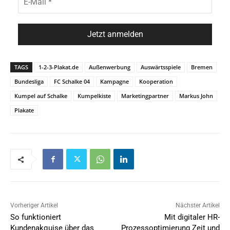
TAGS
1-2-3-Plakat.de
Außenwerbung
Auswärtsspiele
Bremen
Bundesliga
FC Schalke 04
Kampagne
Kooperation
Kumpel auf Schalke
Kumpelkiste
Marketingpartner
Markus John
Plakate
Vorheriger Artikel
Nächster Artikel
So funktioniert
Mit digitaler HR-
Kundenakquise über das
Prozessoptimierung Zeit und