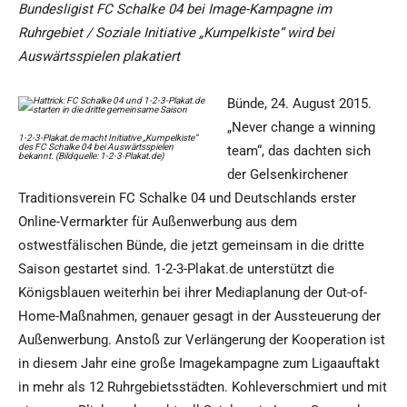
Bundesligist FC Schalke 04 bei Image-Kampagne im
Ruhrgebiet / Soziale Initiative „Kumpelkiste“ wird bei
Auswärtsspielen plakatiert
Bünde, 24. August 2015.
„Never change a winning
1-2-3-Plakat.de macht Initiative „Kumpelkiste“
des FC Schalke 04 bei Auswärtsspielen
team“, das dachten sich
bekannt. (Bildquelle: 1-2-3-Plakat.de)
der Gelsenkirchener
Traditionsverein FC Schalke 04 und Deutschlands erster
Online-Vermarkter für Außenwerbung aus dem
ostwestfälischen Bünde, die jetzt gemeinsam in die dritte
Saison gestartet sind. 1-2-3-Plakat.de unterstützt die
Königsblauen weiterhin bei ihrer Mediaplanung der Out-of-
Home-Maßnahmen, genauer gesagt in der Aussteuerung der
Außenwerbung. Anstoß zur Verlängerung der Kooperation ist
in diesem Jahr eine große Imagekampagne zum Ligaauftakt
in mehr als 12 Ruhrgebietsstädten. Kohleverschmiert und mit