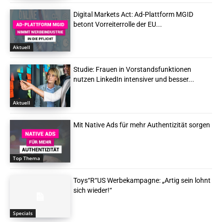
Digital Markets Act: Ad-Plattform MGID
betont Vorreiterrolle der EU...
Aktuell
Studie: Frauen in Vorstandsfunktionen
nutzen LinkedIn intensiver und besser...
Aktuell
Mit Native Ads für mehr Authentizität sorgen
Top Thema
Toys“R“US Werbekampagne: „Artig sein lohnt
sich wieder!“
Specials