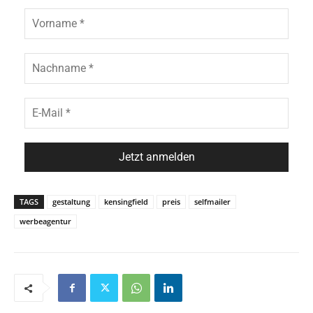
TAGS
gestaltung
kensingfield
preis
selfmailer
werbeagentur