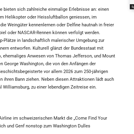
S
e bieten sich zahlreiche einmalige Erlebnisse an: einen
m Helikopter oder Heissluftballon geniessen, im
 die Weingüter kennenlernen oder Delfine hautnah in freier
piel oder NASCAR-Rennen können verfolgt werden.
-Plätze in landschaftlich malerischer Umgebung zur
nern entworfen. Kulturell glänzt der Bundesstaat mit
llo, ehemaliges Anwesen von Thomas Jefferson, und Mount
en George Washington, die von den Anfängen der
eschichtsbegeisterte vor allem 2026 zum 250-jährigen
n ihren Bann ziehen. Neben diesen Attraktionen lädt auch
Williamsburg, zu einer lebendigen Zeitreise ein.
S-Airline im schweizerischen Markt die „Come Find Your
 Zürich und Genf nonstop zum Washington Dulles