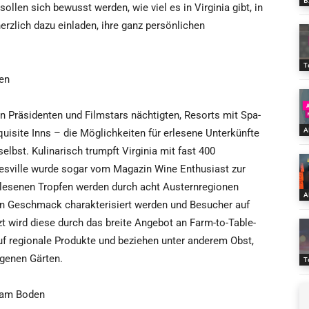
B
ollen sich bewusst werden, wie viel es in Virginia gibt, in
erzlich dazu einladen, ihre ganz persönlichen
T
en
on Präsidenten und Filmstars nächtigten, Resorts mit Spa-
A
isite Inns – die Möglichkeiten für erlesene Unterkünfte
elbst. Kulinarisch trumpft Virginia mit fast 400
esville wurde sogar vom Magazin Wine Enthusiast zur
erlesenen Tropfen werden durch acht Austernregionen
A
ren Geschmack charakterisiert werden und Besucher auf
 wird diese durch das breite Angebot an Farm-to-Table-
uf regionale Produkte und beziehen unter anderem Obst,
igenen Gärten.
T
d am Boden