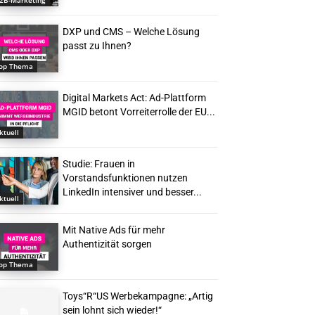
2B-Marketing
DXP und CMS – Welche Lösung
passt zu Ihnen?
op Thema
Digital Markets Act: Ad-Plattform
MGID betont Vorreiterrolle der EU...
ktuell
Studie: Frauen in
Vorstandsfunktionen nutzen
LinkedIn intensiver und besser...
ktuell
Mit Native Ads für mehr
Authentizität sorgen
op Thema
Toys“R“US Werbekampagne: „Artig
sein lohnt sich wieder!“