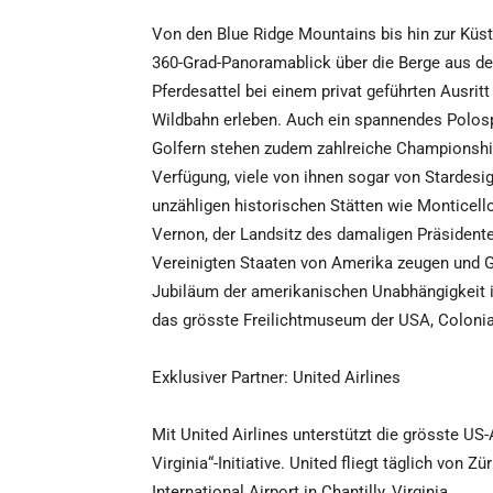
Von den Blue Ridge Mountains bis hin zur Küst
360-Grad-Panoramablick über die Berge aus de
Pferdesattel bei einem privat geführten Ausritt
Wildbahn erleben. Auch ein spannendes Polos
Golfern stehen zudem zahlreiche Championship
Verfügung, viele von ihnen sogar von Stardesig
unzähligen historischen Stätten wie Montice
Vernon, der Landsitz des damaligen Präsident
Vereinigten Staaten von Amerika zeugen und G
Jubiläum der amerikanischen Unabhängigkeit i
das grösste Freilichtmuseum der USA, Colonial 
Exklusiver Partner: United Airlines
Mit United Airlines unterstützt die grösste U
Virginia“-Initiative. United fliegt täglich von
International Airport in Chantilly, Virginia.