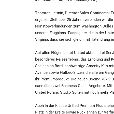
Thorsten Lettnin, Director Sales Continental Eur
ergänzt: „Seit über 25 Jahren verbinden wir di
Nonstopverbindungen zum Washington Dulles Int
unseres Flugplans. Passagiere, die in der Unit
Virginia, dass sie sich gleich mit Tatendrang 
Auf allen Flügen bietet United aktuell drei Ser
besonderes Reiseerlebnis, das Erholung und Ko
Speisen an Bord, hochwertige Amenity Kits mi
Avenue sowie Flatbed-Sitzen, die alle am Gang 
ihr Premiumprodukt: Die neuen Boeing 787-9 Dr
dann über zwei Business-Class Angebote. Mit 
United Polaris Studio Suiten mit noch mehr Pla
Auch in der Klasse United Premium Plus stehe
Platz in der Breite sowie Rücklehnen zur Verfü