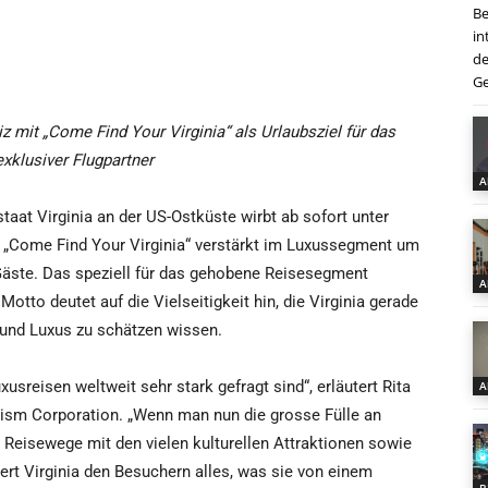
Be
in
de
Ge
z mit „Come Find Your Virginia“ als Urlaubsziel für das
xklusiver Flugpartner
A
taat Virginia an der US-Ostküste wirbt ab sofort unter
„Come Find Your Virginia“ verstärkt im Luxussegment um
äste. Das speziell für das gehobene Reisesegment
A
Motto deutet auf die Vielseitigkeit hin, die Virginia gerade
 und Luxus zu schätzen wissen.
sreisen weltweit sehr stark gefragt sind“, erläutert Rita
A
rism Corporation. „Wenn man nun die grosse Fülle an
 Reisewege mit den vielen kulturellen Attraktionen sowie
iert Virginia den Besuchern alles, was sie von einem