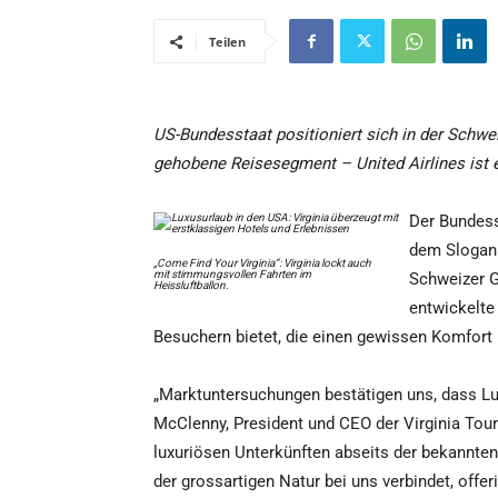
Teilen
US-Bundesstaat positioniert sich in der Schwei
gehobene Reisesegment – United Airlines ist e
Der Bundess
dem Slogan 
„Come Find Your Virginia“: Virginia lockt auch
mit stimmungsvollen Fahrten im
Schweizer G
Heissluftballon.
entwickelte 
Besuchern bietet, die einen gewissen Komfort
„Marktuntersuchungen bestätigen uns, dass Luxu
McClenny, President und CEO der Virginia Tou
luxuriösen Unterkünften abseits der bekannten
der grossartigen Natur bei uns verbindet, offer