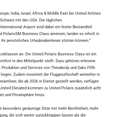
ope, India, Israel, Africa & Middle East bei United Airlines
e Schweiz mit den USA. Die täglichen
ernational Airport sind dabei ein fester Bestandteil
ed PolarisSM Business Class anreisen, landen so erholt in
in ihr persönliches Urlaubsabenteuer stürzen können.“
viceklassen an. Die United Polaris Business Class ist ein
mfort in den Mittelpunkt stellt. Dazu gehören erlesene
t Produkten und Services von Therabody und Saks Fifth
liegen. Zudem investiert die Fluggesellschaft weiterhin in
eamliner, die ab 2026 in Dienst gestellt werden, verfügen
United Elevated kommen zu United Polaris zusätzlich acht
tz und Privatsphäre hinzu.
n besonders geräumige Sitze mit mehr Beinfreiheit, mehr
gung, die sich weiter zurückklappen lassen als die