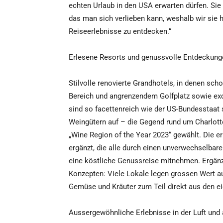
echten Urlaub in den USA erwarten dürfen. Sie s
das man sich verlieben kann, weshalb wir sie h
Reiseerlebnisse zu entdecken.“
Erlesene Resorts und genussvolle Entdeckung
Stilvolle renovierte Grandhotels, in denen sch
Bereich und angrenzendem Golfplatz sowie exqu
sind so facettenreich wie der US-Bundesstaat s
Weingütern auf – die Gegend rund um Charlott
„Wine Region of the Year 2023“ gewählt. Die 
ergänzt, die alle durch einen unverwechselba
eine köstliche Genussreise mitnehmen. Ergänzt
Konzepten: Viele Lokale legen grossen Wert a
Gemüse und Kräuter zum Teil direkt aus den e
Aussergewöhnliche Erlebnisse in der Luft un