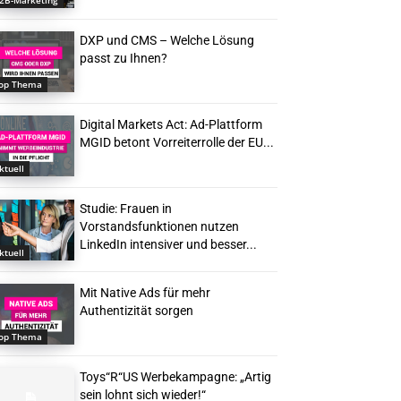
2B-Marketing
DXP und CMS – Welche Lösung
passt zu Ihnen?
op Thema
Digital Markets Act: Ad-Plattform
MGID betont Vorreiterrolle der EU...
ktuell
Studie: Frauen in
Vorstandsfunktionen nutzen
LinkedIn intensiver und besser...
ktuell
Mit Native Ads für mehr
Authentizität sorgen
op Thema
Toys“R“US Werbekampagne: „Artig
sein lohnt sich wieder!“