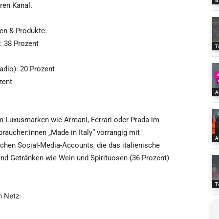
B
ren Kanal.
en & Produkte:
: 38 Prozent
T
adio): 20 Prozent
zent
A
em Luxusmarken wie Armani, Ferrari oder Prada im
raucher:innen „Made in Italy“ vorrangig mit
A
chen Social-Media-Accounts, die das italienische
und Getränken wie Wein und Spirituosen (36 Prozent)
T
m Netz: