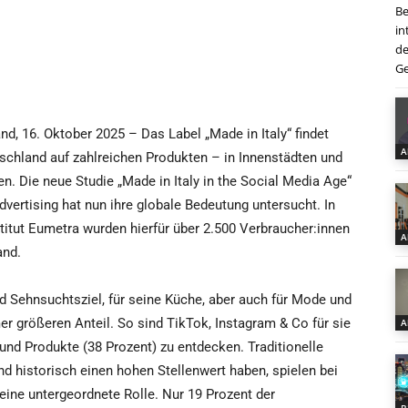
Be
in
de
Ge
nd, 16. Oktober 2025 – Das Label „Made in Italy“ findet
A
tschland auf zahlreichen Produkten – in Innenstädten und
n. Die neue Studie „Made in Italy in the Social Media Age“
dvertising hat nun ihre globale Bedeutung untersucht. In
tut Eumetra wurden hierfür über 2.500 Verbraucher:innen
A
and.
nd Sehnsuchtsziel, für seine Küche, aber auch für Mode und
r größeren Anteil. So sind TikTok, Instagram & Co für sie
A
und Produkte (38 Prozent) zu entdecken. Traditionelle
d historisch einen hohen Stellenwert haben, spielen bei
eine untergeordnete Rolle. Nur 19 Prozent der