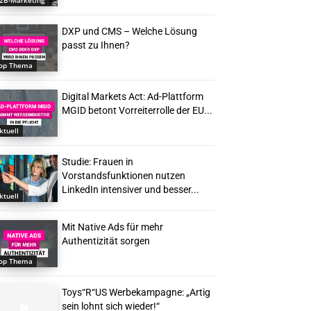
2B-Marketing
DXP und CMS – Welche Lösung
passt zu Ihnen?
op Thema
Digital Markets Act: Ad-Plattform
MGID betont Vorreiterrolle der EU...
ktuell
Studie: Frauen in
Vorstandsfunktionen nutzen
LinkedIn intensiver und besser...
ktuell
Mit Native Ads für mehr
Authentizität sorgen
op Thema
Toys“R“US Werbekampagne: „Artig
sein lohnt sich wieder!“