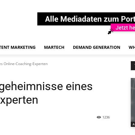
TENT MARKETING
MARTECH
DEMAND GENERATION
WH
es Online-Coaching-Experten
geheimnisse eines
xperten
1236
A