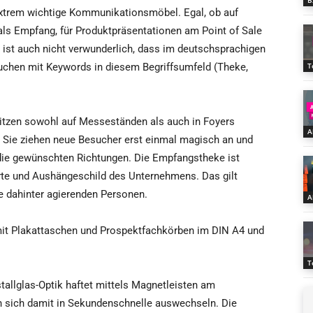
B
xtrem wichtige Kommunikationsmöbel. Egal, ob auf
ls Empfang, für Produktpräsentationen am Point of Sale
b ist auch nicht verwunderlich, dass im deutschsprachigen
uchen mit Keywords in diesem Begriffsumfeld (Theke,
T
tzen sowohl auf Messeständen als auch in Foyers
A
 Sie ziehen neue Besucher erst einmal magisch an und
 die gewünschten Richtungen. Die Empfangstheke ist
arte und Aushängeschild des Unternehmens. Das gilt
e dahinter agierenden Personen.
A
 mit Plakattaschen und Prospektfachkörben im DIN A4 und
T
tallglas-Optik haftet mittels Magnetleisten am
en sich damit in Sekundenschnelle auswechseln. Die