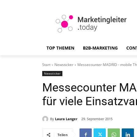
TOP THEMEN
B2B-MARKETING
CON
Start
Newsticker
Messecounter MADRID - mobile Thek
Newsticker
Messecounter MA
für viele Einsatzva
By
Laura Langer
29. September 2015
Teilen