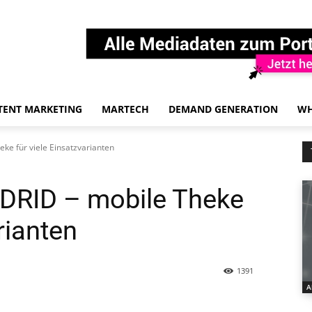
TENT MARKETING
MARTECH
DEMAND GENERATION
WH
e für viele Einsatzvarianten
DRID – mobile Theke
rianten
1391
A