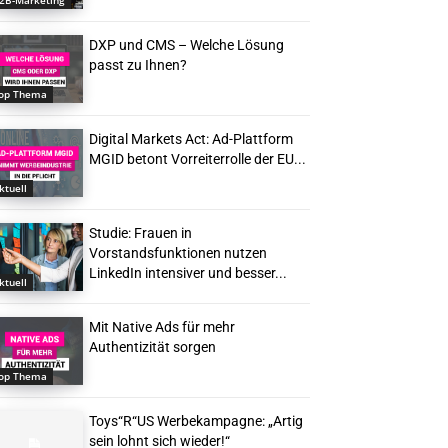
2B-Marketing
DXP und CMS – Welche Lösung
passt zu Ihnen?
op Thema
Digital Markets Act: Ad-Plattform
MGID betont Vorreiterrolle der EU...
ktuell
Studie: Frauen in
Vorstandsfunktionen nutzen
LinkedIn intensiver und besser...
ktuell
Mit Native Ads für mehr
Authentizität sorgen
op Thema
Toys“R“US Werbekampagne: „Artig
sein lohnt sich wieder!“