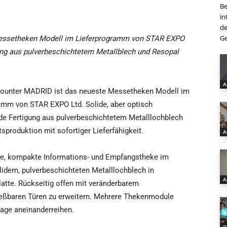
Be
in
de
Ge
essetheken Modell im Lieferprogramm von STAR EXPO
gung aus pulverbeschichtetem Metallblech und Resopal
A
ounter MADRID ist das neueste Messetheken Modell im
amm von STAR EXPO Ltd. Solide, aber optisch
e Fertigung aus pulverbeschichtetem Metalllochblech
produktion mit sofortiger Lieferfähigkeit.
A
de, kompakte Informations- und Empfangstheke im
olidem, pulverbeschichteten Metalllochblech in
A
atte. Rückseitig offen mit veränderbarem
ießbaren Türen zu erweitern. Mehrere Thekenmodule
age aneinanderreihen.