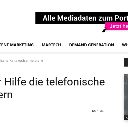
TENT MARKETING
MARTECH
DEMAND GENERATION
WH
onische Kaltakquise meistern
 Hilfe die telefonische
ern
1346
A