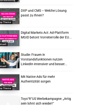
2B-Marketing
DXP und CMS – Welche Lösung
passt zu Ihnen?
op Thema
Digital Markets Act: Ad-Plattform
MGID betont Vorreiterrolle der EU...
ktuell
Studie: Frauen in
Vorstandsfunktionen nutzen
LinkedIn intensiver und besser...
ktuell
Mit Native Ads für mehr
Authentizität sorgen
op Thema
Toys“R“US Werbekampagne: „Artig
sein lohnt sich wieder!“