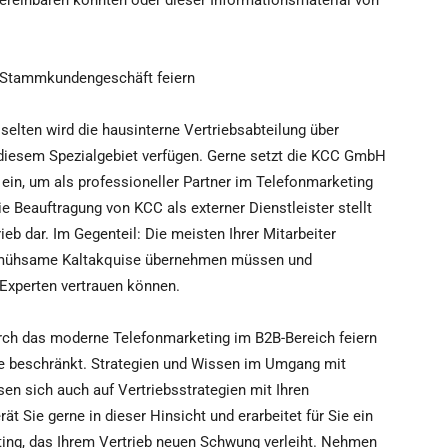
ereinbaren konnten oder dieser Informationsmaterial von
d Stammkundengeschäft feiern
elten wird die hausinterne Vertriebsabteilung über
diesem Spezialgebiet verfügen. Gerne setzt die KCC GmbH
 ein, um als professioneller Partner im Telefonmarketing
ie Beauftragung von KCC als externer Dienstleister stellt
eb dar. Im Gegenteil: Die meisten Ihrer Mitarbeiter
ie mühsame Kaltakquise übernehmen müssen und
 Experten vertrauen können.
urch das moderne Telefonmarketing im B2B-Bereich feiern
ise beschränkt. Strategien und Wissen im Umgang mit
en sich auch auf Vertriebsstrategien mit Ihren
Sie gerne in dieser Hinsicht und erarbeitet für Sie ein
ng, das Ihrem Vertrieb neuen Schwung verleiht. Nehmen