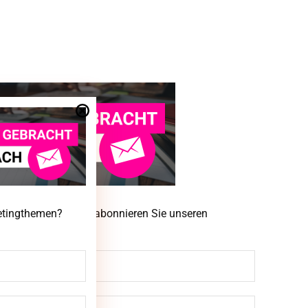
ketingthemen? Dann abonnieren Sie unseren
ketingthemen?