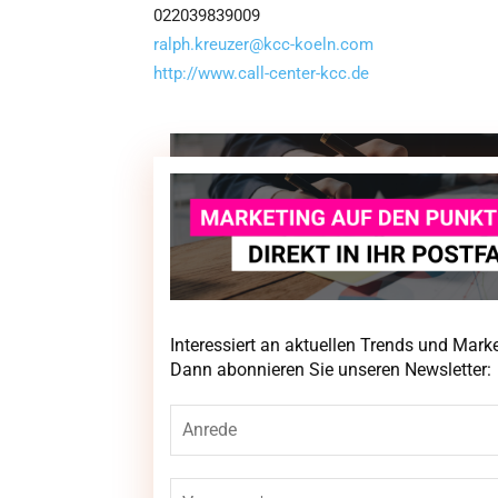
022039839009
ralph.kreuzer@kcc-koeln.com
http://www.call-center-kcc.de
Interessiert an aktuellen Trends und Mar
Interessiert an aktuellen Trends und Mar
Newsletter:
Dann abonnieren Sie unseren Newsletter: