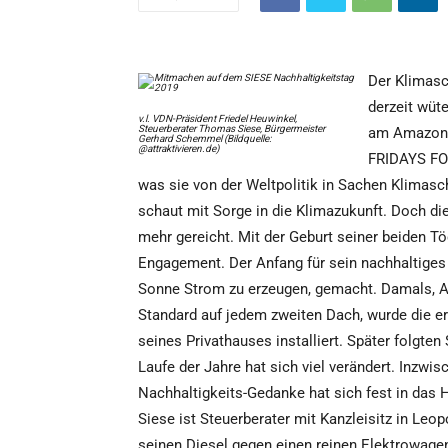
Der Klimasch
derzeit wü
v.l. VDN-Präsident Friedel Heuwinkel,
Steuerberater Thomas Siese, Bürgermeister
am Amazonas
Gerhard Schemmel (Bildquelle:
@attraktivieren.de)
FRIDAYS FOR
was sie von der Weltpolitik in Sachen Klima
schaut mit Sorge in die Klimazukunft. Doch di
mehr gereicht. Mit der Geburt seiner beiden T
Engagement. Der Anfang für sein nachhaltiges
Sonne Strom zu erzeugen, gemacht. Damals, An
Standard auf jedem zweiten Dach, wurde die e
seines Privathauses installiert. Später folgt
Laufe der Jahre hat sich viel verändert. Inzwi
Nachhaltigkeits-Gedanke hat sich fest in das
Siese ist Steuerberater mit Kanzleisitz in Leo
seinen Diesel gegen einen reinen Elektrowage