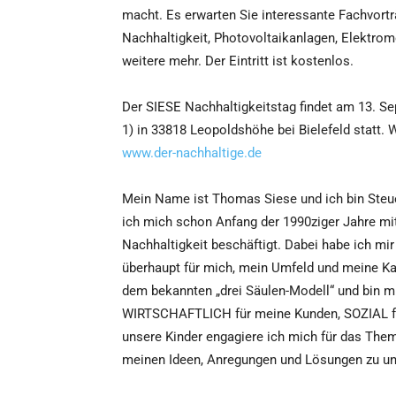
macht. Es erwarten Sie interessante Fachvor
Nachhaltigkeit, Photovoltaikanlagen, Elektro
weitere mehr. Der Eintritt ist kostenlos.
Der SIESE Nachhaltigkeitstag findet am 13. S
1) in 33818 Leopoldshöhe bei Bielefeld statt. 
www.der-nachhaltige.de
Mein Name ist Thomas Siese und ich bin Steue
ich mich schon Anfang der 1990ziger Jahre m
Nachhaltigkeit beschäftigt. Dabei habe ich mir
überhaupt für mich, mein Umfeld und meine Ka
dem bekannten „drei Säulen-Modell“ und bin mir
WIRTSCHAFTLICH für meine Kunden, SOZIAL fü
unsere Kinder engagiere ich mich für das Thema
meinen Ideen, Anregungen und Lösungen zu unte