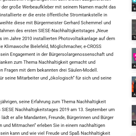
nur der große Werbeaufkleber mit seinem Namen macht das
B
nstallierte er die erste öffentliche Stromtankstelle in
weihte diese mit Bürgermeister Gerhard Schemmel und
Rahmen des ersten SIESE-Nachhaltigkeitstages „Neue
T
s im Jahre 2010 installierten Photovoltaikanlage auf dem
 die Klimawoche Bielefeld, Möglichmacher, e-CROSS
 sein Engagement in der Bürgersolargenossenschaft und
edanken zum Thema Nachhaltigkeit gemacht und
A
en Fragen mit dem bekannten drei Säulen-Modell.
für seine Mitarbeiter und „ökologisch“ für sich und seine
A
-jährigen, seine Erfahrung zum Thema Nachhaltigkeit
des SIESE Nachhaltigkeitstages 2019 am 13. September um
lädt er alle Mandanten, Freunde, Bürgerinnen und Bürger
T
en und Mitmachen“ erleben Sie in einem nachhaltigen
ein kann und wie viel Freude und Spaß Nachhaltigkeit