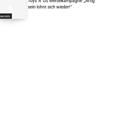
Toys“R“US Werbekampagne: „Artig
sein lohnt sich wieder!“
pecials