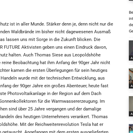
Be
in
utz ist in aller Munde. Stärker denn je, denn nicht nur die
de
Ge
tenden Waldbrände im bisher nicht dagewesenen Ausmaß
 lassen uns mit Sorge in die Zukunft blicken. Die
 FUTURE Aktivisten geben uns einen Eindruck davon,
schutz halten. Auch Thomas Siese aus Leopoldshöhe
A
e reine Beobachtung hat ihm Anfang der 90ger Jahr nicht
öchter kamen die ersten Überlegungen für sein heutiges
 Handeln wurde mit der technischen Entwicklung, aus
fang der 90ger Jahre ein großes Abenteuer, heute fast
A
rste Photovoltaikanlage in der Region auf dem Dach
en Sonnenkollektoren für die Warmwassererzeugung. Im
schen sind über 25 Jahre vergangen und der damalige
A
 Handeln des heutigen Unternehmers verankert. Thomas
poldshöhe. Mit der Reichweitenrevolution Tesla hat er
n getauscht. Angefangen mit dem ersten ausgelieferten