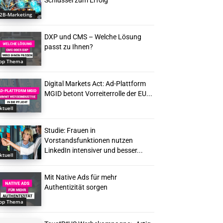
Schlüssel zum Erfolg
2B-Marketing
DXP und CMS – Welche Lösung
passt zu Ihnen?
op Thema
Digital Markets Act: Ad-Plattform
MGID betont Vorreiterrolle der EU...
ktuell
Studie: Frauen in
Vorstandsfunktionen nutzen
LinkedIn intensiver und besser...
ktuell
Mit Native Ads für mehr
Authentizität sorgen
op Thema