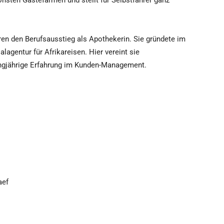
nsten Gästefarmen und stellt für Selbstfahrer ganz
en den Berufsausstieg als Apothekerin. Sie gründete im
lagentur für Afrikareisen. Hier vereint sie
langjährige Erfahrung im Kunden-Management.