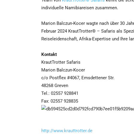
Team von
KrautTrotter® Safaris
kennt die schö
individuelle Namibiareisen zusammen.
Marion Balczun-Kocer wagte nach über 30 Jahr
Februar 2024 KrautTrotter® – Safaris als Spezia
Reiseleidenschaft, Afrika-Expertise und Ihre 
Kontakt
KrautTrotter Safaris
Marion Balczun-Kocer
c/o Postflex #4067, Emsdettener Str.
48268 Greven
Tel.: 02557 928841
Fax: 02557 928835
http://www.krauttrotter.de