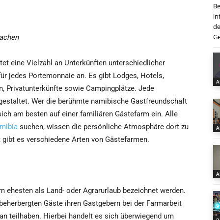
Be
in
de
Ge
machen
tet eine Vielzahl an Unterkünften unterschiedlicher
für jedes Portemonnaie an. Es gibt Lodges, Hotels,
A
, Privatunterkünfte sowie Campingplätze. Jede
ll gestaltet. Wer die berühmte namibische Gastfreundschaft
ich am besten auf einer familiären Gästefarm ein. Alle
mibia
suchen, wissen die persönliche Atmosphäre dort zu
A
 gibt es verschiedene Arten von Gästefarmen.
A
m ehesten als Land- oder Agrarurlaub bezeichnet werden.
beherbergten Gäste ihren Gastgebern bei der Farmarbeit
ran teilhaben. Hierbei handelt es sich überwiegend um