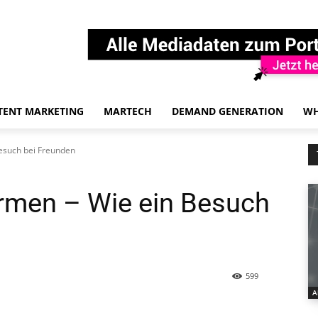
TENT MARKETING
MARTECH
DEMAND GENERATION
WH
esuch bei Freunden
rmen – Wie ein Besuch
599
A