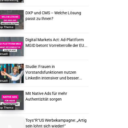
2B-Marketing
DXP und CMS – Welche Lösung
passt zu Ihnen?
op Thema
Digital Markets Act: Ad-Plattform
MGID betont Vorreiterrolle der EU...
ktuell
Studie: Frauen in
Vorstandsfunktionen nutzen
LinkedIn intensiver und besser...
ktuell
Mit Native Ads für mehr
Authentizität sorgen
op Thema
Toys“R“US Werbekampagne: „Artig
sein lohnt sich wieder!“