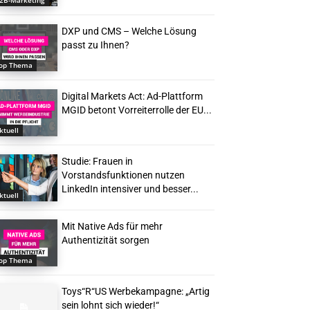
2B-Marketing
DXP und CMS – Welche Lösung
passt zu Ihnen?
op Thema
Digital Markets Act: Ad-Plattform
MGID betont Vorreiterrolle der EU...
ktuell
Studie: Frauen in
Vorstandsfunktionen nutzen
LinkedIn intensiver und besser...
ktuell
Mit Native Ads für mehr
Authentizität sorgen
op Thema
Toys“R“US Werbekampagne: „Artig
sein lohnt sich wieder!“