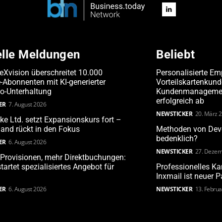
elle Meldungen
Beliebt
leXvision überschreitet 10.000
Personalisierte Em
Abonnenten mit KI-generierter
Vorteilskartenkun
o-Unterhaltung
Kundenmanagement
erfolgreich ab
ER
7. August 2026
NEWSTICKER
20. März 
ake Ltd. setzt Expansionskurs fort –
and rückt in den Fokus
Methoden von Deve
bedenklich?
ER
6. August 2026
NEWSTICKER
27. Dezem
Provisionen, mehr Direktbuchungen:
tartet spezialisiertes Angebot für
Professionelles 
Inxmail ist neuer 
ER
6. August 2026
NEWSTICKER
13. Febru