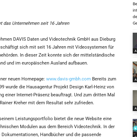
Be
in
de
Ge
et das Unternehmen seit 16 Jahren
ehmen DAVIS Daten und Videotechnik GmbH aus Dieburg
schäftigt sich mit seit 16 Jahren mit Videosystemen für
A
behörden. In dieser Zeit konnte sich der mittelständische
land und im europäischen Ausland aufbauen.
seiner neuen Homepage:
www.davis-gmbh.com
Bereits zum
A
99 wurde die Hausagentur Projekt Design Karl-Heinz von
 einer Internet-Präsenz beauftragt. Und zum dritten Mal
Rainer Kreher mit dem Resultat sehr zufrieden.
A
einem Leistungsportfolio bietet die neue Website eine
chnischen Modulen aus dem Bereich Videotechnik. In der
e Dokumentationen, Handbücher und die passende