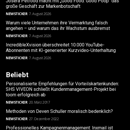
Josera Petfood macht mit „Good Food. Good Poop“ das
große Geschäft zur Markenbotschaft
NEWSTICKER
7. August 2026
Warum viele Unternehmen ihre Vermarktung falsch
angehen – und warum das ihr Wachstum ausbremst
NEWSTICKER
7. August 2026
IncredibleXvision überschreitet 10.000 YouTube-
Abonnenten mit KI-generierter Kurzvideo-Unterhaltung
NEWSTICKER
7. August 2026
Beliebt
Personalisierte Empfehlungen für Vorteilskartenkunden:
SHS VIVEON schließt Kundenmanagement-Projekt bei
toom erfolgreich ab
NEWSTICKER
20. März 2017
Methoden von Deven Schuller moralisch bedenklich?
NEWSTICKER
27. Dezember 2022
Professionelles Kampagnenmanagement: Inxmail ist