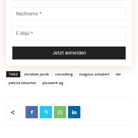
TAGS
christian jacob
consulting
magnus schubert
okr
patrick lobacher
pluswerk ag