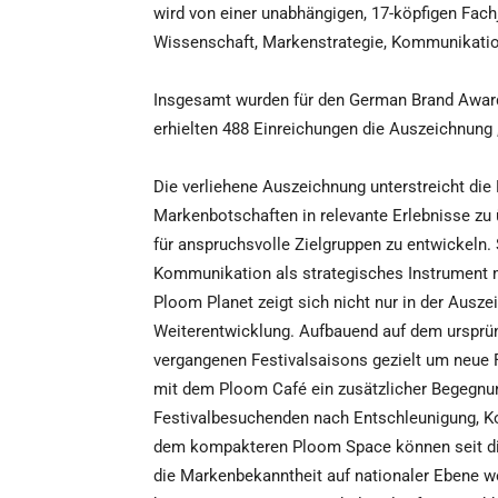
wird von einer unabhängigen, 17-köpfigen Fach
Wissenschaft, Markenstrategie, Kommunikatio
Insgesamt wurden für den German Brand Award
erhielten 488 Einreichungen die Auszeichnung 
Die verliehene Auszeichnung unterstreicht di
Markenbotschaften in relevante Erlebnisse z
für anspruchsvolle Zielgruppen zu entwickeln. 
Kommunikation als strategisches Instrument 
Ploom Planet zeigt sich nicht nur in der Ausze
Weiterentwicklung. Aufbauend auf dem ursprün
vergangenen Festivalsaisons gezielt um neue 
mit dem Ploom Café ein zusätzlicher Begegnu
Festivalbesuchenden nach Entschleunigung, Kom
dem kompakteren Ploom Space können seit dies
die Markenbekanntheit auf nationaler Ebene w