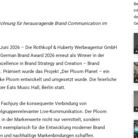
Be
in
de
Ge
eichnung für herausragende Brand Communication im
 Juni 2026 – Die Rothkopf & Huberty Werbeagentur GmbH
A
German Brand Award 2026 erneut als Winner in der
xcellence in Brand Strategy and Creation – Brand
 Prämiert wurde das Projekt „Der Ploom Planet – ein
arke Ploom entwickelt und umgesetzt wurde. Die feierliche
A
er Eats Music Hall, Berlin statt.
 Fachjury die konsequente Verbindung von
A
zielgruppenrelevanter Live-Kommunikation. Der Ploom
, in der Markenwerte nicht nur vermittelt, sondern
ht exemplarisch für die Entwicklung moderner Brand
en und nachhaltige Markenbindungen schaffen.