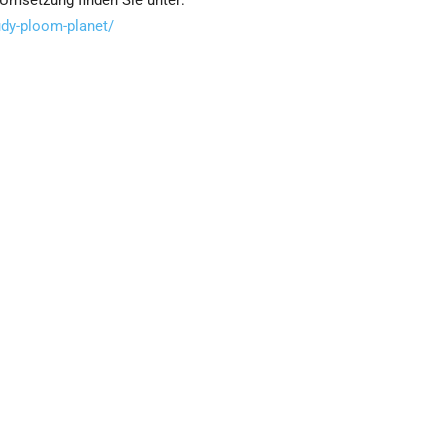
Umsetzung finden Sie unter:
udy-ploom-planet/