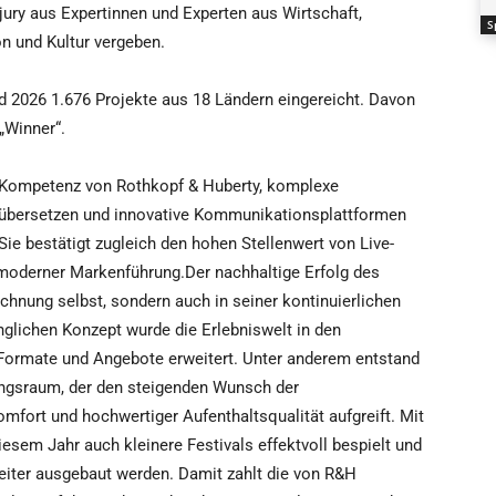
jury aus Expertinnen und Experten aus Wirtschaft,
S
n und Kultur vergeben.
 2026 1.676 Projekte aus 18 Ländern eingereicht. Davon
„Winner“.
e Kompetenz von Rothkopf & Huberty, komplexe
u übersetzen und innovative Kommunikationsplattformen
Sie bestätigt zugleich den hohen Stellenwert von Live-
moderner Markenführung.Der nachhaltige Erfolg des
ichnung selbst, sondern auch in seiner kontinuierlichen
glichen Konzept wurde die Erlebniswelt in den
Formate und Angebote erweitert. Unter anderem entstand
ngsraum, der den steigenden Wunsch der
fort und hochwertiger Aufenthaltsqualität aufgreift. Mit
em Jahr auch kleinere Festivals effektvoll bespielt und
eiter ausgebaut werden. Damit zahlt die von R&H