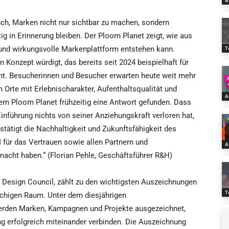
B
ch, Marken nicht nur sichtbar zu machen, sondern
g in Erinnerung bleiben. Der Ploom Planet zeigt, wie aus
e und wirkungsvolle Markenplattform entstehen kann.
T
 Konzept würdigt, das bereits seit 2024 beispielhaft für
ht. Besucherinnen und Besucher erwarten heute weit mehr
 Orte mit Erlebnischarakter, Aufenthaltsqualität und
A
dem Ploom Planet frühzeitig eine Antwort gefunden. Dass
nführung nichts von seiner Anziehungskraft verloren hat,
stätigt die Nachhaltigkeit und Zukunftsfähigkeit des
für das Vertrauen sowie allen Partnern und
A
macht haben.“ (Florian Pehle, Geschäftsführer R&H)
 Design Council, zählt zu den wichtigsten Auszeichnungen
T
achigen Raum. Unter dem diesjährigen
werden Marken, Kampagnen und Projekte ausgezeichnet,
tung erfolgreich miteinander verbinden. Die Auszeichnung