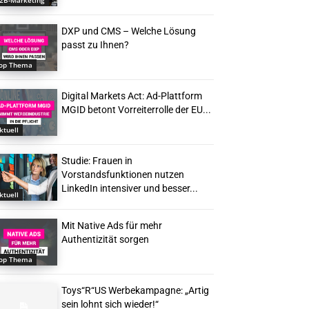
2B-Marketing
DXP und CMS – Welche Lösung
passt zu Ihnen?
op Thema
Digital Markets Act: Ad-Plattform
MGID betont Vorreiterrolle der EU...
ktuell
Studie: Frauen in
Vorstandsfunktionen nutzen
LinkedIn intensiver und besser...
ktuell
Mit Native Ads für mehr
Authentizität sorgen
op Thema
Toys“R“US Werbekampagne: „Artig
sein lohnt sich wieder!“