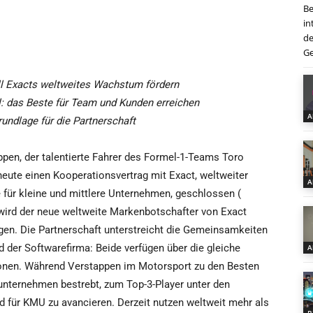
Be
in
de
Ge
ll Exacts weltweites Wachstum fördern
: das Beste für Team und Kunden erreichen
A
rundlage für die Partnerschaft
pen, der talentierte Fahrer des Formel-1-Teams Toro
heute einen Kooperationsvertrag mit Exact, weltweiter
A
e für kleine und mittlere Unternehmen, geschlossen (
wird der neue weltweite Markenbotschafter von Exact
en. Die Partnerschaft unterstreicht die Gemeinsamkeiten
der Softwarefirma: Beide verfügen über die gleiche
A
ionen. Während Verstappen im Motorsport zu den Besten
eunternehmen bestrebt, zum Top-3-Player unter den
 für KMU zu avancieren. Derzeit nutzen weltweit mehr als