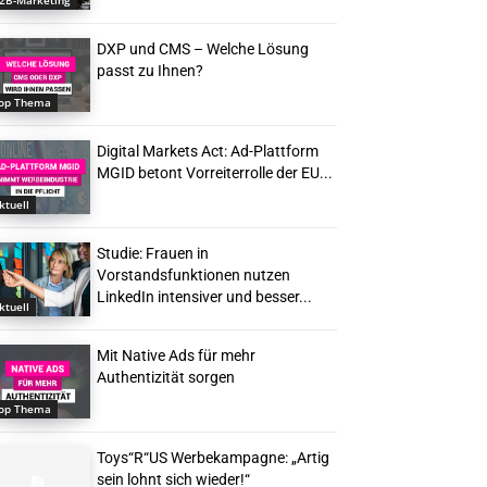
2B-Marketing
DXP und CMS – Welche Lösung
passt zu Ihnen?
op Thema
Digital Markets Act: Ad-Plattform
MGID betont Vorreiterrolle der EU...
ktuell
Studie: Frauen in
Vorstandsfunktionen nutzen
LinkedIn intensiver und besser...
ktuell
Mit Native Ads für mehr
Authentizität sorgen
op Thema
Toys“R“US Werbekampagne: „Artig
sein lohnt sich wieder!“