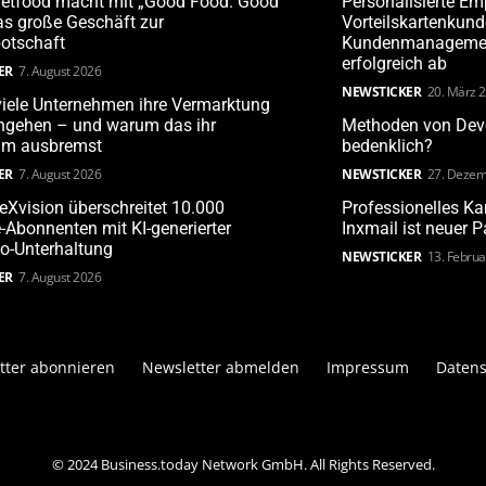
Petfood macht mit „Good Food. Good
Personalisierte Em
s große Geschäft zur
Vorteilskartenkun
otschaft
Kundenmanagement
erfolgreich ab
ER
7. August 2026
NEWSTICKER
20. März 
iele Unternehmen ihre Vermarktung
angehen – und warum das ihr
Methoden von Deve
m ausbremst
bedenklich?
ER
7. August 2026
NEWSTICKER
27. Dezem
leXvision überschreitet 10.000
Professionelles 
Abonnenten mit KI-generierter
Inxmail ist neuer 
o-Unterhaltung
NEWSTICKER
13. Febru
ER
7. August 2026
tter abonnieren
Newsletter abmelden
Impressum
Datens
© 2024 Business.today Network GmbH. All Rights Reserved.