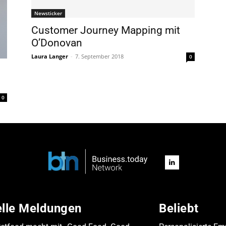
Newsticker
Customer Journey Mapping mit
O’Donovan
Laura Langer
-
7. September 2018
0
0
elle Meldungen
Beliebt