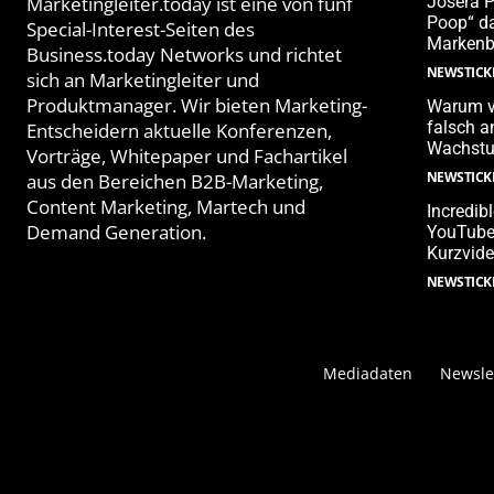
Marketingleiter.today ist eine von fünf
Josera 
Poop“ da
Special-Interest-Seiten des
Markenb
Business.today Networks und richtet
NEWSTICK
sich an Marketingleiter und
Produktmanager. Wir bieten Marketing-
Warum v
falsch 
Entscheidern aktuelle Konferenzen,
Wachstu
Vorträge, Whitepaper und Fachartikel
NEWSTICK
aus den Bereichen B2B-Marketing,
Content Marketing, Martech und
Incredib
Demand Generation.
YouTube-
Kurzvide
NEWSTICK
Mediadaten
Newsle