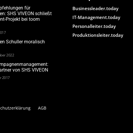
pfehlungen für
Businessleader.today
den: SHS VIVEON schließt
IT-Management.today
-Projekt bei toom
Personalleiter.today
2017
Produktionsleiter.today
n Schuller moralisch
ber 2022
Kampagnenmanagement:
Partner von SHS VIVEON
ar 2017
chutzerklärung
AGB