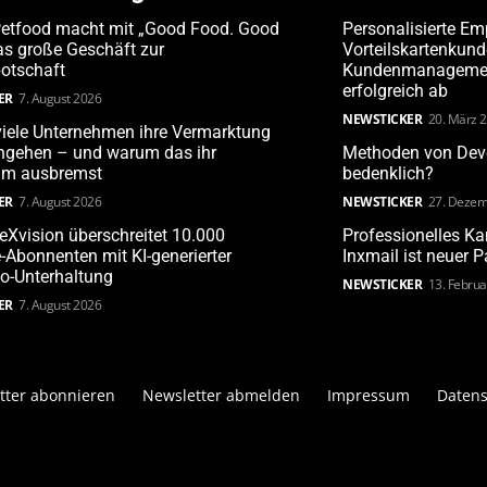
Petfood macht mit „Good Food. Good
Personalisierte Em
s große Geschäft zur
Vorteilskartenkun
otschaft
Kundenmanagement
erfolgreich ab
ER
7. August 2026
NEWSTICKER
20. März 
iele Unternehmen ihre Vermarktung
angehen – und warum das ihr
Methoden von Deve
m ausbremst
bedenklich?
ER
7. August 2026
NEWSTICKER
27. Dezem
leXvision überschreitet 10.000
Professionelles 
Abonnenten mit KI-generierter
Inxmail ist neuer 
o-Unterhaltung
NEWSTICKER
13. Febru
ER
7. August 2026
tter abonnieren
Newsletter abmelden
Impressum
Datens