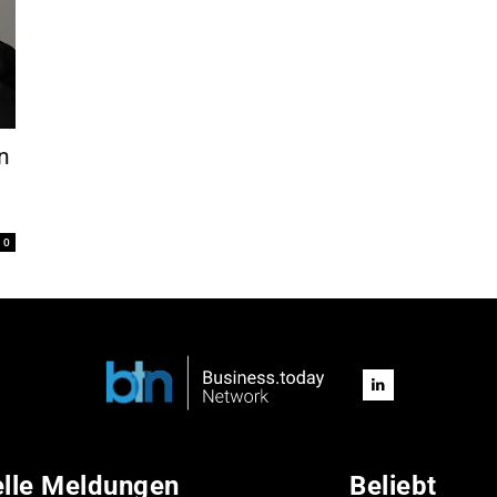
n
0
elle Meldungen
Beliebt