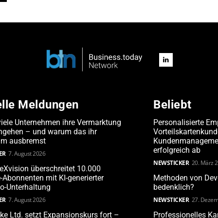
elle Meldungen
Beliebt
iele Unternehmen ihre Vermarktung
Personalisierte Em
angehen – und warum das ihr
Vorteilskartenkun
m ausbremst
Kundenmanagement
erfolgreich ab
ER
7. August 2026
NEWSTICKER
20. März 
leXvision überschreitet 10.000
Abonnenten mit KI-generierter
Methoden von Deve
o-Unterhaltung
bedenklich?
ER
7. August 2026
NEWSTICKER
27. Dezem
ake Ltd. setzt Expansionskurs fort –
Professionelles 