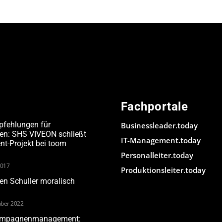
Fachportale
pfehlungen für
Businessleader.today
den: SHS VIVEON schließt
IT-Management.today
-Projekt bei toom
Personalleiter.today
2017
Produktionsleiter.today
n Schuller moralisch
ber 2022
Kampagnenmanagement: