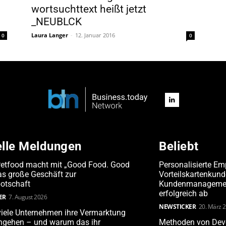
wortsuchttext heißt jetzt
_NEUBLCK
Laura Langer
-
12. Januar 2016
0
0
elle Meldungen
Beliebt
Petfood macht mit „Good Food. Good
Personalisierte Em
s große Geschäft zur
Vorteilskartenkun
otschaft
Kundenmanagement
erfolgreich ab
ER
7. August 2026
NEWSTICKER
20. März 
iele Unternehmen ihre Vermarktung
angehen – und warum das ihr
Methoden von Deve